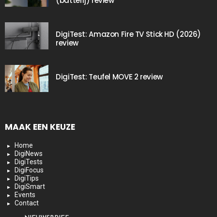
(batterij) review
DigiTest: Amazon Fire TV Stick HD (2026)
review
DigiTest: Teufel MOVE 2 review
MAAK EEN KEUZE
Home
DigiNews
DigiTests
DigiFocus
DigiTips
DigiSmart
Events
Contact