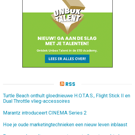
RSS
Turtle Beach onthult gloednieuwe H.O.T.A.S., Flight Stick II en
Dual Throttle vlieg-accessoires
Marantz introduceert CINEMA Series 2
Hoe je oude marketingtechnieken een nieuw leven inblaast