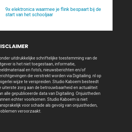
9x elektronica waarmee je flink bespaart bij de
start van het schooljaar
ISCLAIMER
onder uitdrukkelijke schriftelijke toestemming van de
itgever is het niet toegestaan, informatie,
eeldmateriaal en foto’s, nieuwsberichten en/of
erichtgevingen die verstrekt worden via Digitailing. nl op
nigerlei wijze te verspreiden. Studio Kaboem besteedt
e uiterste zorg aan de betrouwbaarheid en actualiteit
an alle gepubliceerde data van Digitailing. Onjuistheden
unnen echter voorkomen. Studio Kaboem is niet
ansprakelijk voor schade als gevolg van onjuistheden,
roblemen veroorzaakt.