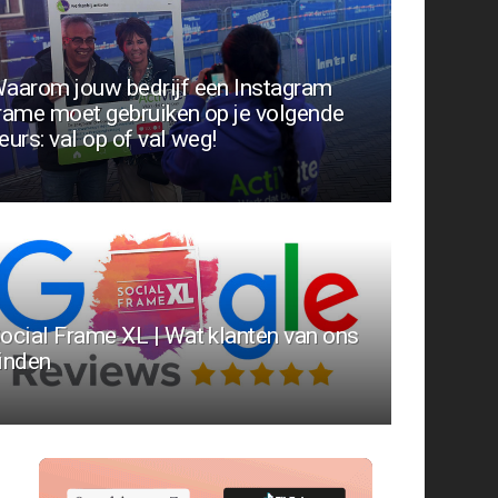
aarom jouw bedrijf een Instagram
rame moet gebruiken op je volgende
eurs: val op of val weg!
ocial Frame XL | Wat klanten van ons
inden