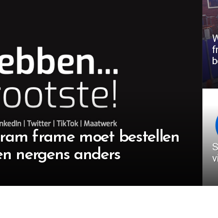
W
f
b
gram frame moet bestellen
S
en nergens anders
v