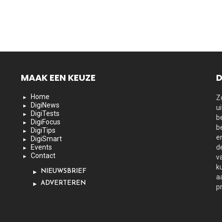
MAAK EEN KEUZE
D
Home
Z
DigiNews
u
DigiTests
b
DigiFocus
b
DigiTips
e
DigiSmart
Events
d
Contact
v
k
NIEUWSBRIEF
a
ADVERTEREN
p