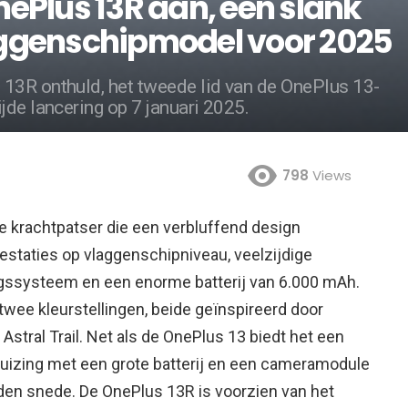
ePlus 13R aan, een slank
ggenschipmodel voor 2025
13R onthuld, het tweede lid van de OnePlus 13-
jde lancering op 7 januari 2025.
798
Views
 krachtpatser die een verbluffend design
estaties op vlaggenschipniveau,
veelzijdige
ingssysteem en een enorme batterij van 6.000 mAh.
twee kleurstellingen, beide geïnspireerd door
stral Trail. Net als de OnePlus 13 biedt het een
huizing met een grote batterij en een cameramodule
den snede. De OnePlus 13R is voorzien van het