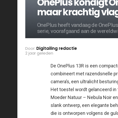
OnePlus kondigt On
maar krachtig vla
OnePlus heeft vandaag de OnePlus 
serie, voorafgaand aan de wereldwi
Door:
Digitailing redactie
2 jaar geleden
De OnePlus 13R is een compacte
combineert met razendsnelle pr
camera’s, een ultralicht bestur
Het toestel wordt gelanceerd in 
Moeder Natuur – Nebula Noir en A
slank ontwerp, een elegante be
die is ontworpen volgens de gul