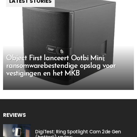
LATEST STORIES
Object First lanceert Ootbi Mini;
ransomwarebestendige opslag voor
vestigingen en het MKB
REVIEWS
DigiTest: Ring Spotlight Cam 2de Gen