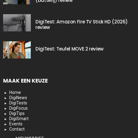
(batterij) review
DigiTest: Amazon Fire TV Stick HD (2026)
review
DigiTest: Teufel MOVE 2 review
MAAK EEN KEUZE
Home
DigiNews
DigiTests
DigiFocus
DigiTips
DigiSmart
Events
Contact