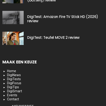
(batterij) review
DigiTest: Amazon Fire TV Stick HD (2026)
review
DigiTest: Teufel MOVE 2 review
MAAK EEN KEUZE
Home
DigiNews
DigiTests
DigiFocus
DigiTips
DigiSmart
Events
Contact