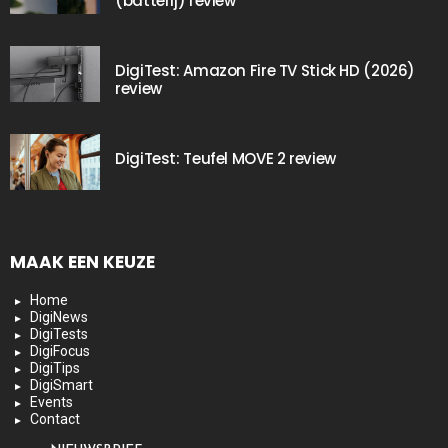
(batterij) review
DigiTest: Amazon Fire TV Stick HD (2026)
review
DigiTest: Teufel MOVE 2 review
MAAK EEN KEUZE
Home
DigiNews
DigiTests
DigiFocus
DigiTips
DigiSmart
Events
Contact