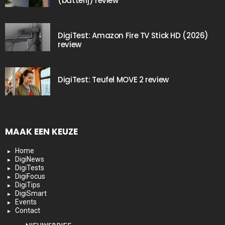
(batterij) review
DigiTest: Amazon Fire TV Stick HD (2026)
review
DigiTest: Teufel MOVE 2 review
MAAK EEN KEUZE
Home
DigiNews
DigiTests
DigiFocus
DigiTips
DigiSmart
Events
Contact