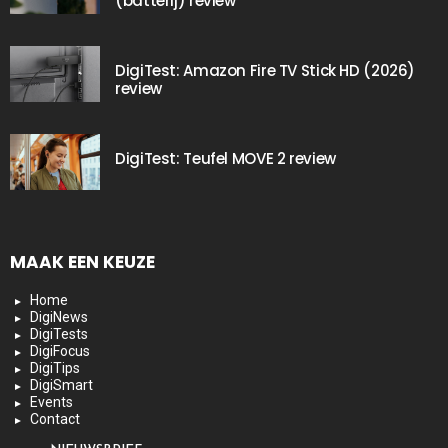
(batterij) review
DigiTest: Amazon Fire TV Stick HD (2026)
review
DigiTest: Teufel MOVE 2 review
MAAK EEN KEUZE
Home
DigiNews
DigiTests
DigiFocus
DigiTips
DigiSmart
Events
Contact