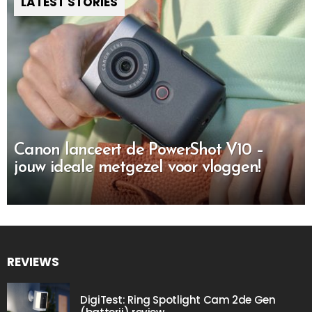
LATEST STORIES
Canon lanceert de PowerShot V10 –
jouw ideale metgezel voor vloggen!
REVIEWS
DigiTest: Ring Spotlight Cam 2de Gen