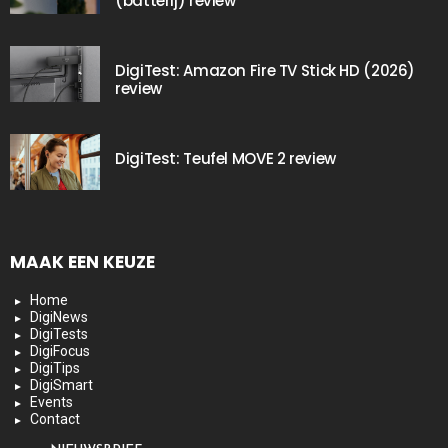
(batterij) review
DigiTest: Amazon Fire TV Stick HD (2026)
review
DigiTest: Teufel MOVE 2 review
MAAK EEN KEUZE
Home
DigiNews
DigiTests
DigiFocus
DigiTips
DigiSmart
Events
Contact