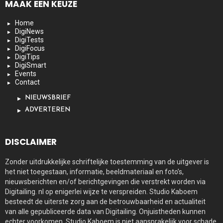
MAAK EEN KEUZE
Home
DigiNews
DigiTests
DigiFocus
DigiTips
DigiSmart
Events
Contact
NIEUWSBRIEF
ADVERTEREN
DISCLAIMER
Zonder uitdrukkelijke schriftelijke toestemming van de uitgever is
het niet toegestaan, informatie, beeldmateriaal en foto’s,
nieuwsberichten en/of berichtgevingen die verstrekt worden via
Digitailing. nl op enigerlei wijze te verspreiden. Studio Kaboem
besteedt de uiterste zorg aan de betrouwbaarheid en actualiteit
van alle gepubliceerde data van Digitailing. Onjuistheden kunnen
echter voorkomen. Studio Kaboem is niet aansprakelijk voor schade