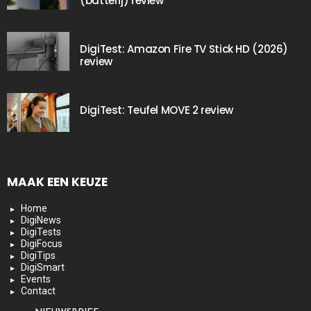
(batterij) review
DigiTest: Amazon Fire TV Stick HD (2026)
review
DigiTest: Teufel MOVE 2 review
MAAK EEN KEUZE
Home
DigiNews
DigiTests
DigiFocus
DigiTips
DigiSmart
Events
Contact