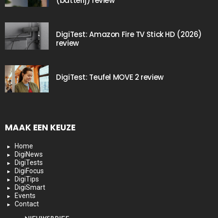
(batterij) review
DigiTest: Amazon Fire TV Stick HD (2026)
review
DigiTest: Teufel MOVE 2 review
MAAK EEN KEUZE
Home
DigiNews
DigiTests
DigiFocus
DigiTips
DigiSmart
Events
Contact