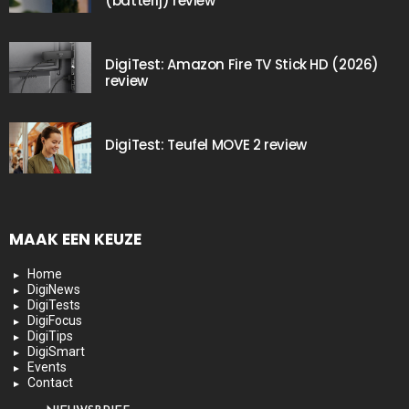
(batterij) review
DigiTest: Amazon Fire TV Stick HD (2026)
review
DigiTest: Teufel MOVE 2 review
MAAK EEN KEUZE
Home
DigiNews
DigiTests
DigiFocus
DigiTips
DigiSmart
Events
Contact