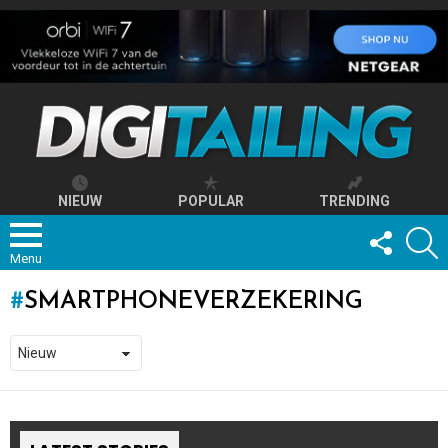
NIEUW
POPULAR
TRENDING
FOLLOW
S
US
Menu
SMARTPHONEVERZEKERING