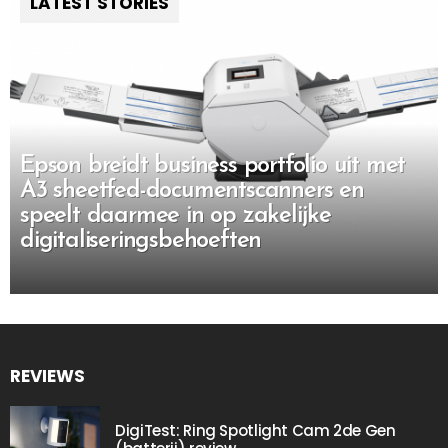
LATEST STORIES
Epson breidt business portfolio uit met
A3 sheetfed-documentscanners en
speelt daarmee in op zakelijke
digitaliseringsbehoeften
REVIEWS
DigiTest: Ring Spotlight Cam 2de Gen