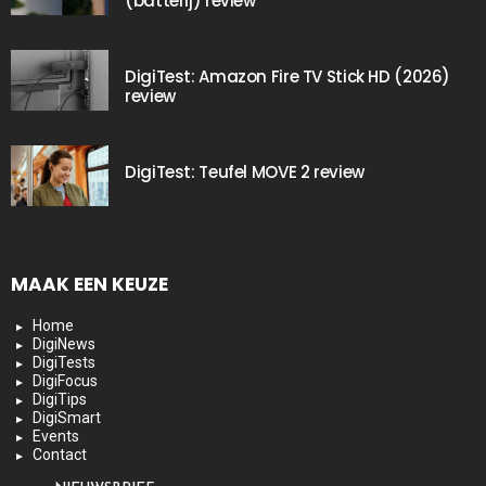
(batterij) review
DigiTest: Amazon Fire TV Stick HD (2026)
review
DigiTest: Teufel MOVE 2 review
MAAK EEN KEUZE
Home
DigiNews
DigiTests
DigiFocus
DigiTips
DigiSmart
Events
Contact