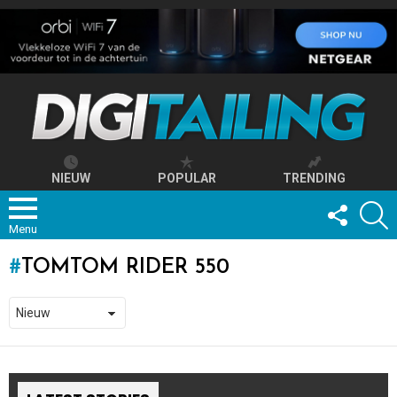
NIEUW
POPULAR
TRENDING
FOLLOW
S
US
Menu
TOMTOM RIDER 550