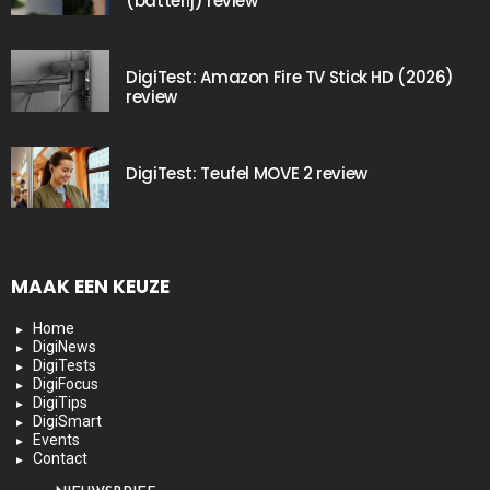
(batterij) review
DigiTest: Amazon Fire TV Stick HD (2026)
review
DigiTest: Teufel MOVE 2 review
MAAK EEN KEUZE
Home
DigiNews
DigiTests
DigiFocus
DigiTips
DigiSmart
Events
Contact