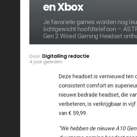
en Xbox
Je favoriete games worden nog le
lichtgewicht hoofdtelefoon – AS
Gen 2 Wired Gaming Headset onthu
Door:
Digitailing redactie
4 jaar geleden
Deze headset is vernieuwd ten o
consistent comfort en superieure
nieuwe bedrade headset, die van
verbeteren, is verkrijgbaar in vij
van € 59,99.
“We hebben de nieuwe A10 Gen 2