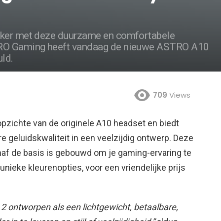
uker met deze duurzame en comfortabele
TRO Gaming heeft vandaag de nieuwe ASTRO A10
ld.
709
Views
pzichte van de originele A10 headset en biedt
 geluidskwaliteit in een veelzijdig ontwerp.
Deze
af de basis is gebouwd om je gaming-ervaring te
f unieke kleurenopties, voor een vriendelijke prijs
 ontworpen als een lichtgewicht, betaalbare,