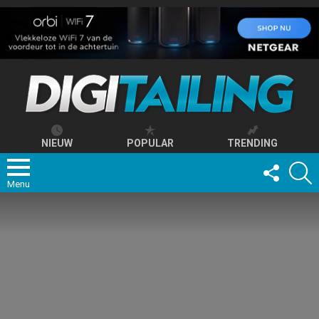
NIEUW
POPULAR
TRENDING
FOLLOW
S
US
Menu