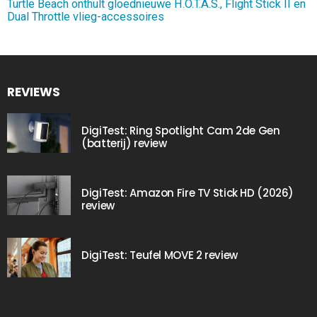
Turtle Beach onthult gloednieuwe H.O.T.A.S., Flight Stick II en
Dual Throttle vlieg-accessoires
REVIEWS
DigiTest: Ring Spotlight Cam 2de Gen
(batterij) review
DigiTest: Amazon Fire TV Stick HD (2026)
review
DigiTest: Teufel MOVE 2 review