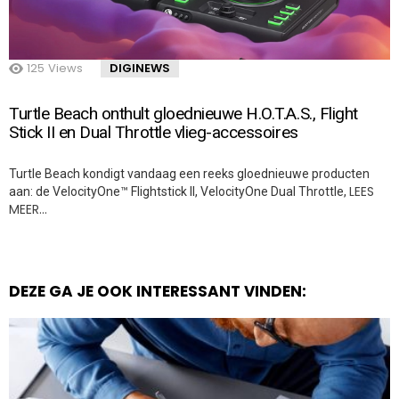
125
Views
DIGINEWS
Turtle Beach onthult gloednieuwe H.O.T.A.S., Flight
Stick II en Dual Throttle vlieg-accessoires
Turtle Beach kondigt vandaag een reeks gloednieuwe producten
LEES
aan: de VelocityOne™ Flightstick II, VelocityOne Dual Throttle,
MEER…
DEZE GA JE OOK INTERESSANT VINDEN: