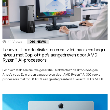
411
Views
DIGINEWS
Lenovo tilt productiviteit en creativiteit naar een hoger
niveau met Copilot+ pc’s aangedreven door AMD
Ryzen™ AI-processors
Lenovo™ stelt een nieuwe generatie ThinkCentre™ desktop next‑gen
AI‑pc’s voor. Ze worden aangedreven door AMD Ryzen™ AI 300‑reeks
LEES MEER…
processors met tot 50 TOPS aan geïntegreerde NPU‑kracht.