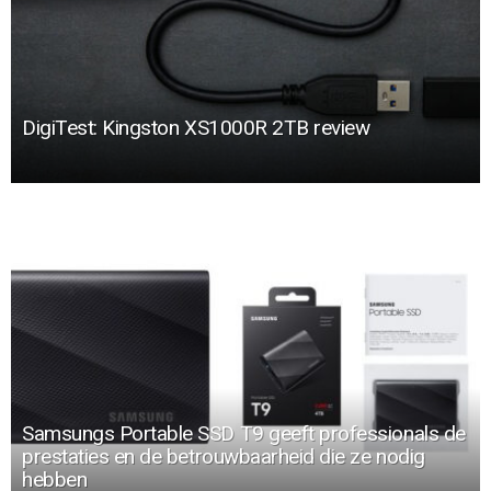
DigiTest: Kingston XS1000R 2TB review
Samsungs Portable SSD T9 geeft professionals de
prestaties en de betrouwbaarheid die ze nodig
hebben