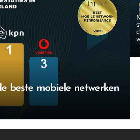
N
s
d
v
e beste mobiele netwerken