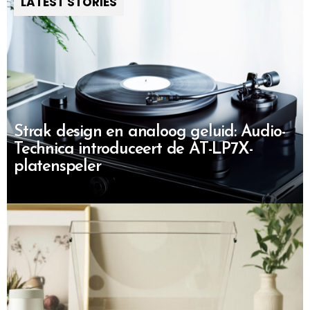
LATEST STORIES
Strak design en analoog geluid: Audio-
Technica introduceert de AT-LP7X-
platenspeler