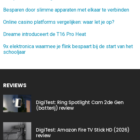
Besparen door slimme apparaten met elkaar te verbinden
Online casino platforms vergelijken: waar let je op?
Dreame introduceert de T16 Pro Heat
9x elektronica waarmee je flink bespaart bij de start van het
schooljaar
REVIEWS
DigiTest: Ring Spotlight Cam 2de Gen
(batterij) review
DigiTest: Amazon Fire TV Stick HD (2026)
review