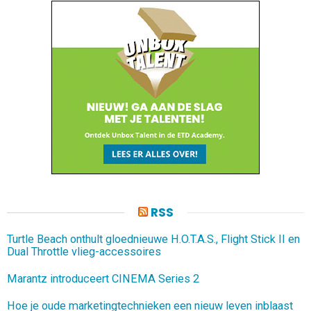
RSS
Turtle Beach onthult gloednieuwe H.O.T.A.S., Flight Stick II en
Dual Throttle vlieg-accessoires
Marantz introduceert CINEMA Series 2
Hoe je oude marketingtechnieken een nieuw leven inblaast