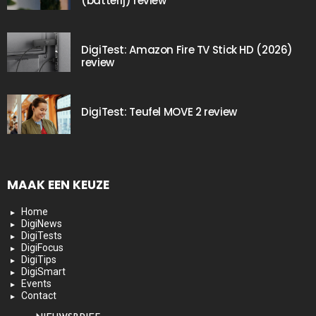
(batterij) review
DigiTest: Amazon Fire TV Stick HD (2026)
review
DigiTest: Teufel MOVE 2 review
MAAK EEN KEUZE
Home
DigiNews
DigiTests
DigiFocus
DigiTips
DigiSmart
Events
Contact