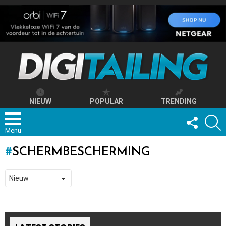
NIEUW
POPULAR
TRENDING
FOLLOW
S
US
Menu
SCHERMBESCHERMING