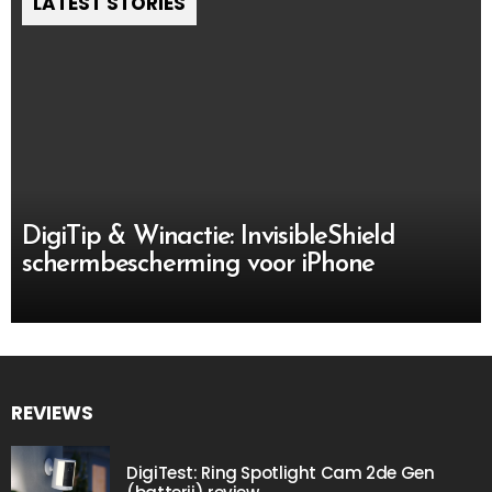
LATEST STORIES
DigiTip & Winactie: InvisibleShield
schermbescherming voor iPhone
REVIEWS
DigiTest: Ring Spotlight Cam 2de Gen