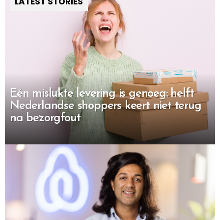
LATEST STORIES
Eén mislukte levering is genoeg: helft
Nederlandse shoppers keert niet terug
na bezorgfout