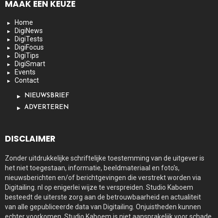
MAAK EEN KEUZE
Home
DigiNews
DigiTests
DigiFocus
DigiTips
DigiSmart
Events
Contact
NIEUWSBRIEF
ADVERTEREN
DISCLAIMER
Zonder uitdrukkelijke schriftelijke toestemming van de uitgever is
het niet toegestaan, informatie, beeldmateriaal en foto’s,
nieuwsberichten en/of berichtgevingen die verstrekt worden via
Digitailing. nl op enigerlei wijze te verspreiden. Studio Kaboem
besteedt de uiterste zorg aan de betrouwbaarheid en actualiteit
van alle gepubliceerde data van Digitailing. Onjuistheden kunnen
echter voorkomen. Studio Kaboem is niet aansprakelijk voor schade