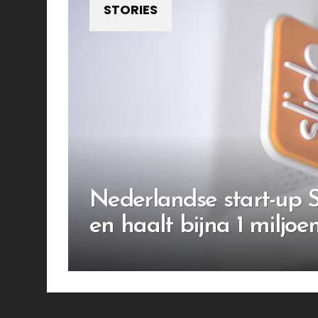
STORIES
Nederlandse start-up S
en haalt bijna 1 miljoe