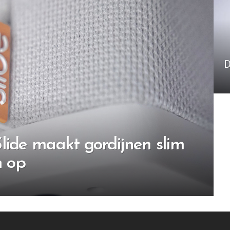
D
lide maakt gordijnen slim
n op