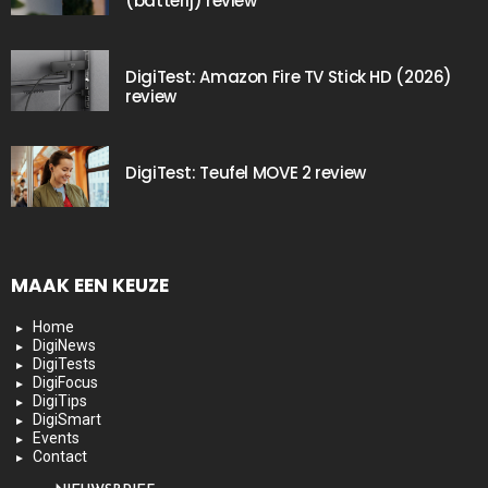
(batterij) review
DigiTest: Amazon Fire TV Stick HD (2026)
review
DigiTest: Teufel MOVE 2 review
MAAK EEN KEUZE
Home
DigiNews
DigiTests
DigiFocus
DigiTips
DigiSmart
Events
Contact