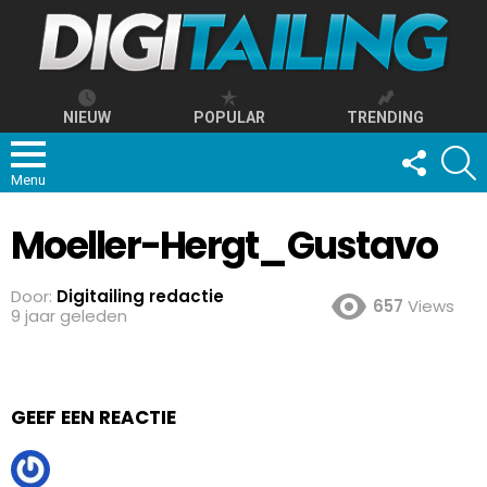
NIEUW
POPULAR
TRENDING
FOLLOW
S
US
Menu
Moeller-Hergt_Gustavo
Door:
Digitailing redactie
657
Views
9 jaar geleden
GEEF EEN REACTIE