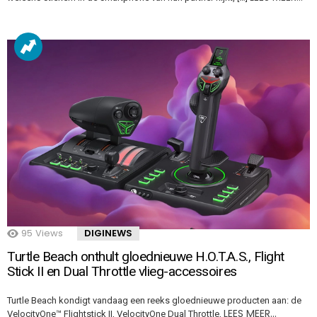
95
Views
DIGINEWS
Turtle Beach onthult gloednieuwe H.O.T.A.S., Flight
Stick II en Dual Throttle vlieg-accessoires
Turtle Beach kondigt vandaag een reeks gloednieuwe producten aan: de
LEES MEER…
VelocityOne™ Flightstick II, VelocityOne Dual Throttle,