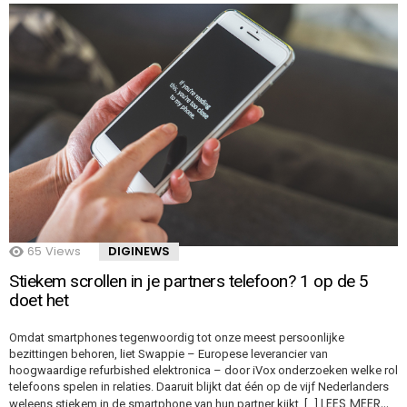
65
Views
DIGINEWS
Stiekem scrollen in je partners telefoon? 1 op de 5
doet het
Omdat smartphones tegenwoordig tot onze meest persoonlijke
bezittingen behoren, liet Swappie – Europese leverancier van
hoogwaardige refurbished elektronica – door iVox onderzoeken welke rol
telefoons spelen in relaties. Daaruit blijkt dat één op de vijf Nederlanders
LEES MEER…
weleens stiekem in de smartphone van hun partner kijkt, […]