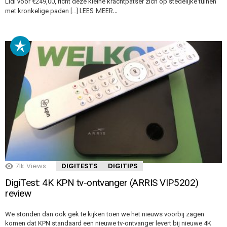
Lidl voor €249,00, richt deze kleine krachtpatser zich op stedelijke tuinen
LEES MEER…
met kronkelige paden […]
71k
Views
DIGITESTS
DIGITIPS
DigiTest: 4K KPN tv-ontvanger (ARRIS VIP5202)
review
We stonden dan ook gek te kijken toen we het nieuws voorbij zagen
komen dat KPN standaard een nieuwe tv-ontvanger levert bij nieuwe 4K