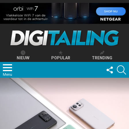
NIEUW
POPULAR
TRENDING
FOLLOW
S
US
Menu