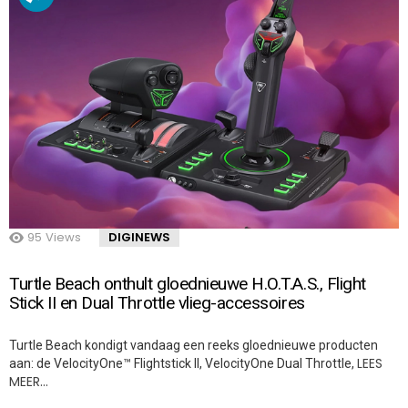
95
Views
DIGINEWS
Turtle Beach onthult gloednieuwe H.O.T.A.S., Flight
Stick II en Dual Throttle vlieg-accessoires
Turtle Beach kondigt vandaag een reeks gloednieuwe producten
LEES
aan: de VelocityOne™ Flightstick II, VelocityOne Dual Throttle,
MEER…