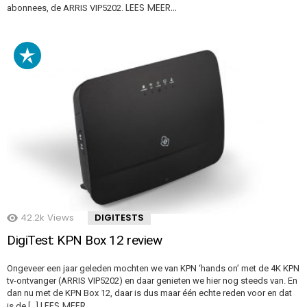
LEES MEER…
abonnees, de ARRIS VIP5202.
42.2k
Views
DIGITESTS
DigiTest: KPN Box 12 review
Ongeveer een jaar geleden mochten we van KPN ‘hands on’ met de 4K KPN
tv-ontvanger (ARRIS VIP5202) en daar genieten we hier nog steeds van. En
dan nu met de KPN Box 12, daar is dus maar één echte reden voor en dat
LEES MEER…
is de […]