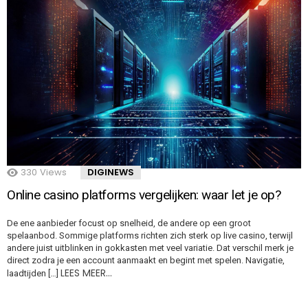
330
Views
DIGINEWS
Online casino platforms vergelijken: waar let je op?
De ene aanbieder focust op snelheid, de andere op een groot
spelaanbod. Sommige platforms richten zich sterk op live casino, terwijl
andere juist uitblinken in gokkasten met veel variatie. Dat verschil merk je
direct zodra je een account aanmaakt en begint met spelen. Navigatie,
LEES MEER…
laadtijden […]