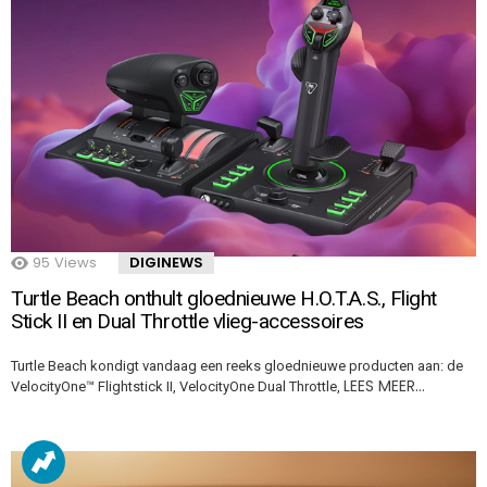
95
Views
DIGINEWS
Turtle Beach onthult gloednieuwe H.O.T.A.S., Flight
Stick II en Dual Throttle vlieg-accessoires
Turtle Beach kondigt vandaag een reeks gloednieuwe producten aan: de
LEES MEER…
VelocityOne™ Flightstick II, VelocityOne Dual Throttle,