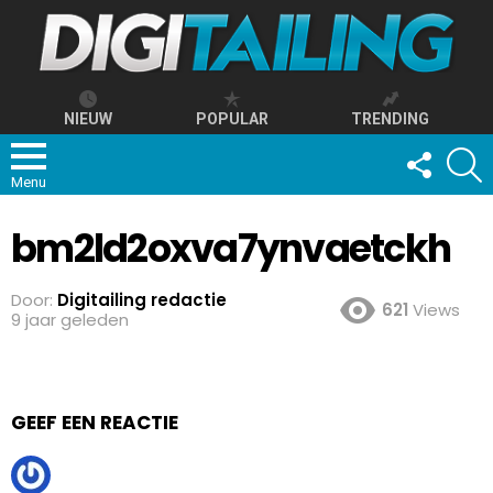
NIEUW
POPULAR
TRENDING
FOLLOW
S
US
Menu
bm2ld2oxva7ynvaetckh
Door:
Digitailing redactie
621
Views
9 jaar geleden
GEEF EEN REACTIE