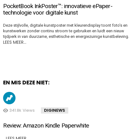
PocketBook InkPoster™: innovatieve ePaper-
technologie voor digitale kunst
Deze stijlvolle, digitale kunstposter met kleurendisplay toont foto’s en
kunstwerken zonder continu stroom te gebruiken en luidt een nieuw
tijdperk in van duurzame, esthetische en energiezuinige kunstbeleving.
LEES MEER…
EN MIS DEZE NIET:
341.8k
Views
DIGINEWS
Review: Amazon Kindle Paperwhite
LEES MEER…
..