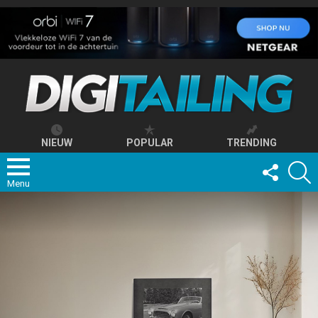
NIEUW
POPULAR
TRENDING
FOLLOW
S
US
Menu