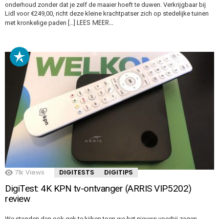
onderhoud zonder dat je zelf de maaier hoeft te duwen. Verkrijgbaar bij
Lidl voor €249,00, richt deze kleine krachtpatser zich op stedelijke tuinen
LEES MEER…
met kronkelige paden […]
71k
Views
DIGITESTS
DIGITIPS
DigiTest: 4K KPN tv-ontvanger (ARRIS VIP5202)
review
We stonden dan ook gek te kijken toen we het nieuws voorbij zagen