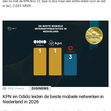
dan nu met de KPN Box 12, daar is dus maar één echte reden voor en dat
LEES MEER…
is de […]
459
Views
DIGINEWS
KPN en Odido leiden de beste mobiele netwerken in
Nederland in 2026