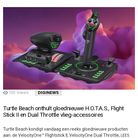
125
Views
DIGINEWS
Turtle Beach onthult gloednieuwe H.O.T.A.S., Flight
Stick II en Dual Throttle vlieg-accessoires
Turtle Beach kondigt vandaag een reeks gloednieuwe producten
LEES
aan: de VelocityOne™ Flightstick II, VelocityOne Dual Throttle,