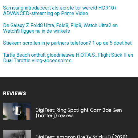
Samsung introduceert als eerste ter wereld HDR10+
ADVANCED-streaming op Prime Video
De Galaxy Z Fold8 Ultra, Fold8, Flip8, Watch Ultra2 en
Watch9 liggen nu in de winkels
Stiekem scrollen in je partners telefoon? 1 op de 5 doet het
Turtle Beach onthult gloednieuwe H.O.T.A.S., Flight Stick II en
Dual Throttle vlieg-accessoires
REVIEWS
DigiTest: Ring Spotlight Cam 2de Gen
(batterij) review
DigiTest: Amazon Fire TV Stick HD (2026)