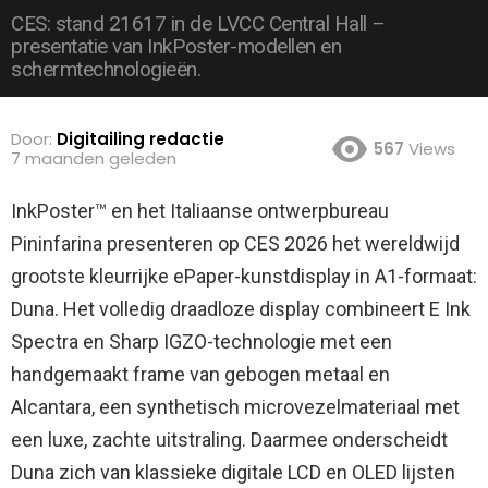
CES: stand 21617 in de LVCC Central Hall –
presentatie van InkPoster-modellen en
schermtechnologieën.
Door:
Digitailing redactie
567
Views
7 maanden geleden
InkPoster™ en het Italiaanse ontwerpbureau
Pininfarina presenteren op CES 2026 het wereldwijd
grootste kleurrijke ePaper-kunstdisplay in A1-formaat:
Duna.
Het volledig draadloze display combineert E Ink
Spectra en Sharp IGZO-technologie met een
handgemaakt frame van gebogen metaal en
Alcantara, een synthetisch microvezelmateriaal met
een luxe, zachte uitstraling. Daarmee onderscheidt
Duna zich van klassieke digitale LCD en OLED lijsten