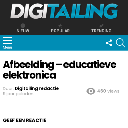
NIEUW
POPULAR
TRENDING
FOLLOW
S
US
Menu
Afbeelding – educatieve
elektronica
Door:
Digitailing redactie
460
Views
9 jaar geleden
GEEF EEN REACTIE