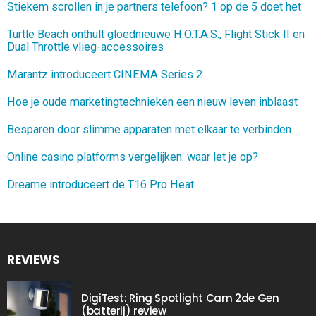
Stiekem scrollen in je partners telefoon? 1 op de 5 doet het
Turtle Beach onthult gloednieuwe H.O.T.A.S., Flight Stick II en
Dual Throttle vlieg-accessoires
Marantz introduceert CINEMA Series 2
Hoe je oude marketingtechnieken een nieuw leven inblaast
Besparen door slimme apparaten met elkaar te verbinden
Online casino platforms vergelijken: waar let je op?
Dreame introduceert de T16 Pro Heat
REVIEWS
DigiTest: Ring Spotlight Cam 2de Gen
(batterij) review