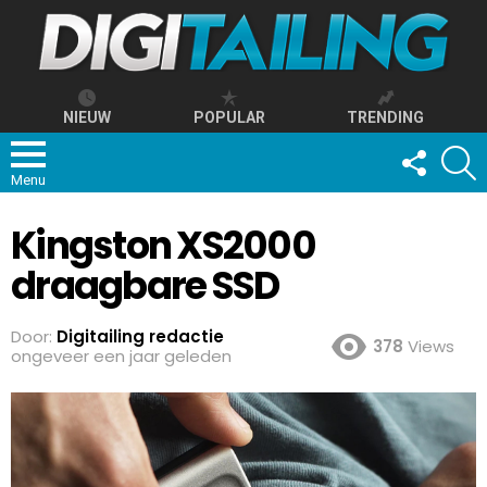
NIEUW
POPULAR
TRENDING
FOLLOW
S
US
Menu
Kingston XS2000
draagbare SSD
Door:
Digitailing redactie
378
Views
ongeveer een jaar geleden