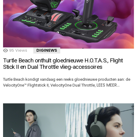
95
Views
DIGINEWS
Turtle Beach onthult gloednieuwe H.O.T.A.S., Flight
Stick II en Dual Throttle vlieg-accessoires
Turtle Beach kondigt vandaag een reeks gloednieuwe producten aan: de
LEES MEER…
VelocityOne™ Flightstick II, VelocityOne Dual Throttle,