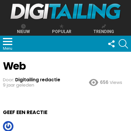
NIEUW
POPULAR
TRENDING
FOLLOW
S
US
Menu
Web
Door:
Digitailing redactie
656
Views
9 jaar geleden
GEEF EEN REACTIE