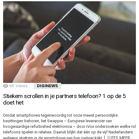
65
Views
DIGINEWS
Stiekem scrollen in je partners telefoon? 1 op de 5
doet het
Omdat smartphones tegenwoordig tot onze meest persoonlijke
bezittingen behoren, liet Swappie – Europese leverancier van
hoogwaardige refurbished elektronica – door iVox onderzoeken welke rol
telefoons spelen in relaties. Daaruit blijkt dat één op de vijf Nederlanders
LEES MEER…
weleens stiekem in de smartphone van hun partner kijkt, […]