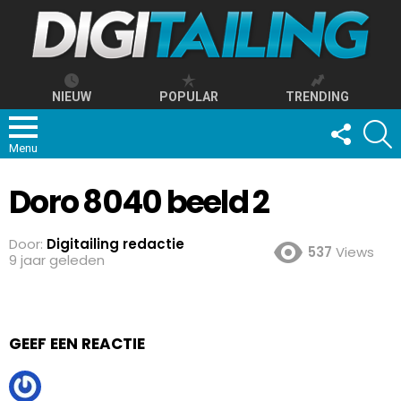
NIEUW
POPULAR
TRENDING
FOLLOW
S
US
Menu
Doro 8040 beeld 2
Door:
Digitailing redactie
537
Views
9 jaar geleden
GEEF EEN REACTIE