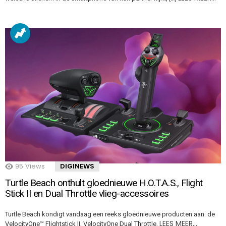
95
Views
DIGINEWS
Turtle Beach onthult gloednieuwe H.O.T.A.S., Flight
Stick II en Dual Throttle vlieg-accessoires
Turtle Beach kondigt vandaag een reeks gloednieuwe producten aan: de
LEES MEER…
VelocityOne™ Flightstick II, VelocityOne Dual Throttle,