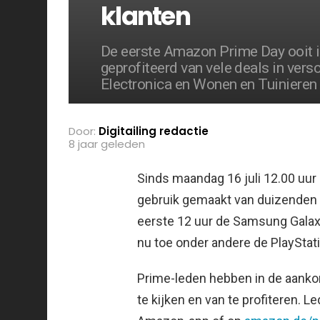
klanten
De eerste Amazon Prime Day ooit i
geprofiteerd van vele deals in versc
Electronica en Wonen en Tuinieren 
Door:
Digitailing redactie
8 jaar geleden
Sinds maandag 16 juli 12.00 uur
gebruik gemaakt van duizenden d
eerste 12 uur de Samsung Galax
nu toe onder andere de PlayStat
Prime-leden hebben in de aanko
te kijken en van te profiteren. 