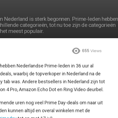
n Nederland is sterk begonnen. Prime-leden hebbe
hillende categorieën, tot nu toe zijn de categorieën
het meest populair.
655
Views
 hebben Nederlandse Prime-leden in 36 uur al
eals, waarbij de topverkoper in Nederland na de
y tab was.
Andere bestsellers in Nederland zijn tot
ion 4 Pro, Amazon Echo Dot en Ring Video deurbel.
mende uren nog veel Prime Day-deals om naar uit
Leden kunnen altijd en overal winkelen met de