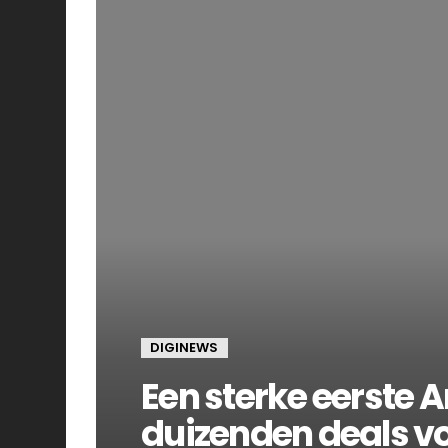
DIGINEWS
Een sterke eerste
duizenden deals v