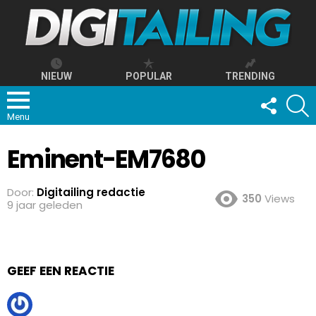
NIEUW
POPULAR
TRENDING
FOLLOW
S
US
Menu
Eminent-EM7680
Door:
Digitailing redactie
350
Views
9 jaar geleden
GEEF EEN REACTIE