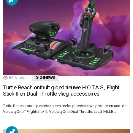
66
Views
DIGINEWS
Turtle Beach onthult gloednieuwe H.O.T.A.S., Flight
Stick II en Dual Throttle vlieg-accessoires
Turtle Beach kondigt vandaag een reeks gloednieuwe producten aan: de
LEES MEER…
VelocityOne™ Flightstick II, VelocityOne Dual Throttle,