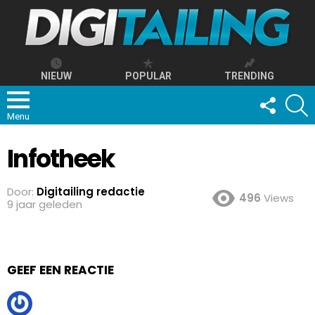
NIEUW
POPULAR
TRENDING
FOLLOW
S
US
Menu
Infotheek
Door:
Digitailing redactie
496
Views
9 jaar geleden
GEEF EEN REACTIE