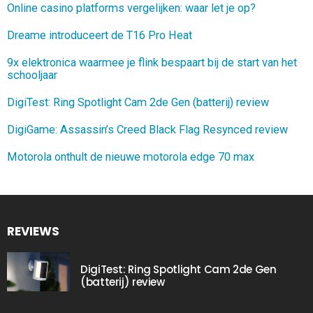
Online casino platforms vergelijken: waar let je op?
Dreame introduceert de T16 Pro Heat
9x elektronica waarmee je flink bespaart bij de start van het
schooljaar
DigiTest: Ring Spotlight Cam 2de Gen (batterij) review
DigiGame: Assassin’s Creed Black Flag Resynced review
Motorola onthult de nieuwe motorola edge 70 max
REVIEWS
DigiTest: Ring Spotlight Cam 2de Gen
(batterij) review