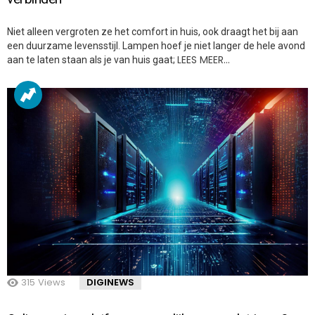
Niet alleen vergroten ze het comfort in huis, ook draagt het bij aan
een duurzame levensstijl. Lampen hoef je niet langer de hele avond
LEES MEER…
aan te laten staan als je van huis gaat;
315
Views
DIGINEWS