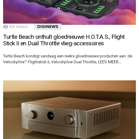
64
Views
DIGINEWS
Turtle Beach onthult gloednieuwe H.O.T.A.S., Flight
Stick II en Dual Throttle vlieg-accessoires
Turtle Beach kondigt vandaag een reeks gloednieuwe producten aan: de
LEES MEER…
VelocityOne™ Flightstick II, VelocityOne Dual Throttle,