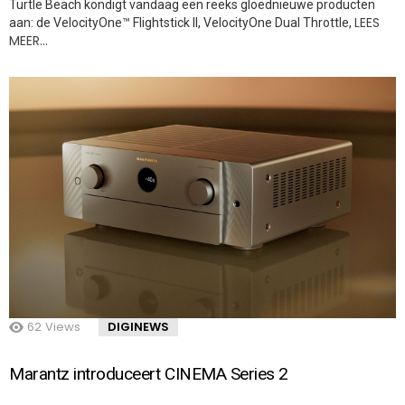
Turtle Beach kondigt vandaag een reeks gloednieuwe producten
LEES
aan: de VelocityOne™ Flightstick II, VelocityOne Dual Throttle,
MEER…
62
Views
DIGINEWS
Marantz introduceert CINEMA Series 2