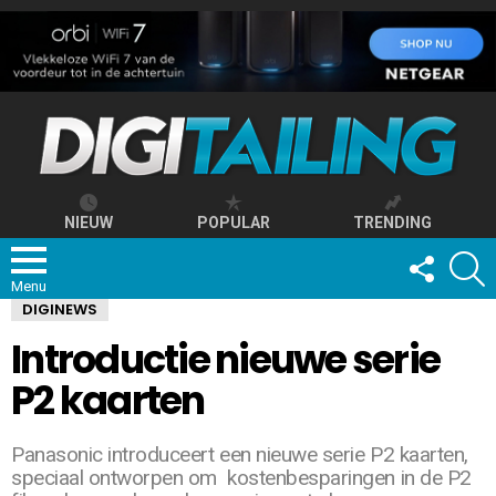
NIEUW
POPULAR
TRENDING
FOLLOW
S
US
Menu
DIGINEWS
Introductie nieuwe serie
P2 kaarten
Panasonic introduceert een nieuwe serie P2 kaarten,
speciaal ontworpen om
kostenbesparingen in de P2