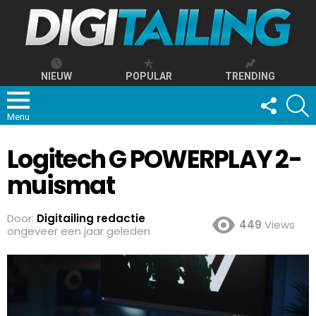
NIEUW
POPULAR
TRENDING
FOLLOW
S
US
Menu
Logitech G POWERPLAY 2-
muismat
Door:
Digitailing redactie
449
Views
ongeveer een jaar geleden