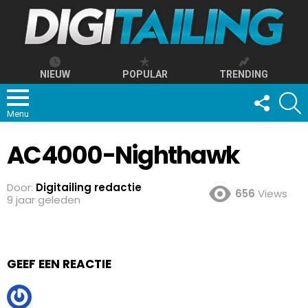
NIEUW
POPULAR
TRENDING
FOLLOW
S
US
Menu
AC4000-Nighthawk
Door:
Digitailing redactie
656
Views
9 jaar geleden
GEEF EEN REACTIE