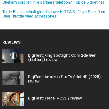
Stiekem scrollen in je partners telefoon? 1 op de 5 doet het
Turtle Beach onthult gloednieuwe H.O.T.A.S., Flight Stick II en
Dual Throttle vlieg-accessoires
REVIEWS
DigiTest: Ring Spotlight Cam 2de Gen
(batterij) review
DigiTest: Amazon Fire TV Stick HD (2026)
review
DigiTest: Teufel MOVE 2 review