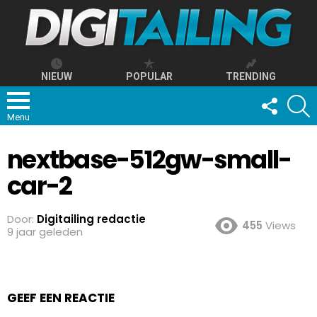
NIEUW
POPULAR
TRENDING
FOLLOW
S
US
Menu
nextbase-512gw-small-
car-2
Door:
Digitailing redactie
455
Views
9 jaar geleden
GEEF EEN REACTIE