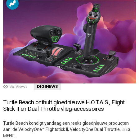
95
Views
DIGINEWS
Turtle Beach onthult gloednieuwe H.O.T.A.S., Flight
Stick II en Dual Throttle vlieg-accessoires
Turtle Beach kondigt vandaag een reeks gloednieuwe producten
LEES
aan: de VelocityOne™ Flightstick II, VelocityOne Dual Throttle,
MEER…