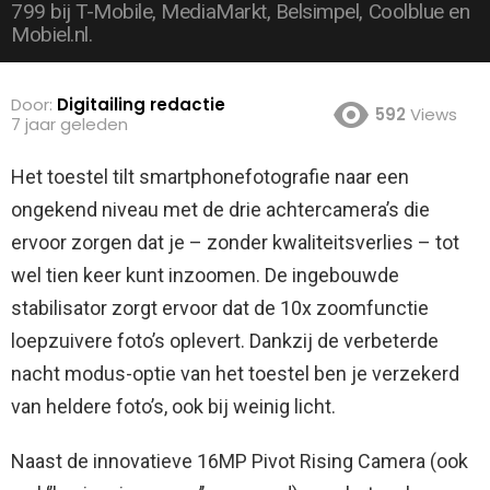
799 bij T-Mobile, MediaMarkt, Belsimpel, Coolblue en
Mobiel.nl.
Door:
Digitailing redactie
592
Views
7 jaar geleden
Het toestel tilt smartphonefotografie naar een
ongekend niveau met de drie achtercamera’s die
ervoor zorgen dat je – zonder kwaliteitsverlies – tot
wel tien keer kunt inzoomen. De ingebouwde
stabilisator zorgt ervoor dat de 10x zoomfunctie
loepzuivere foto’s oplevert.
Dankzij de verbeterde
nacht modus-optie van het toestel ben je verzekerd
van heldere foto’s, ook bij weinig licht.
Naast de innovatieve 16MP Pivot Rising Camera (ook