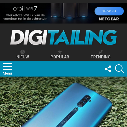
NIEUW
POPULAR
TRENDING
FOLLOW
S
US
Menu