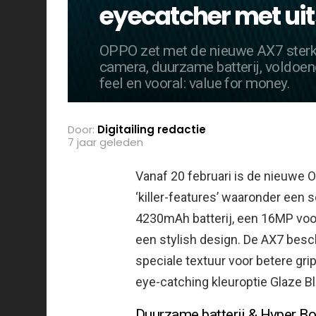
eyecatcher met uit
OPPO zet met de nieuwe AX7 sterk 
camera, duurzame batterij, voldoen
feel en vooral: value for money.
Door:
Digitailing redactie
7 jaar geleden
Vanaf 20 februari is de nieuwe O
‘killer-features’ waaronder ee
4230mAh batterij, een 16MP voo
een stylish design.
De AX7 besch
speciale textuur voor betere gri
eye-catching kleuroptie Glaze Bl
Duurzame batterij & Hyper B