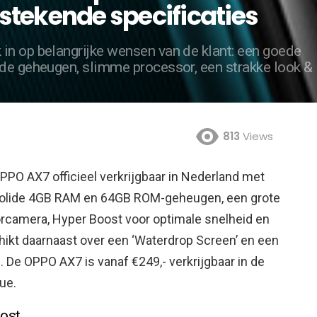
stekende specificaties
in op belangrijke wensen van de klant: een goede
de geheugen, slimme processor, een strakke look &
813
Views
PPO AX7 officieel verkrijgbaar in Nederland met
n solide 4GB RAM en 64GB ROM-geheugen, een grote
rcamera, Hyper Boost voor optimale snelheid en
ikt daarnaast over een ‘Waterdrop Screen’ en een
p. De OPPO AX7 is vanaf €249,- verkrijgbaar in de
ue.
oost