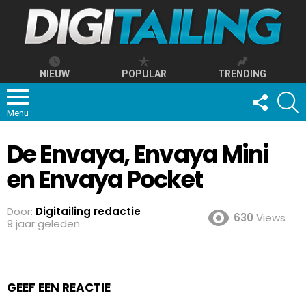
NIEUW
POPULAR
TRENDING
FOLLOW
S
US
Menu
De Envaya, Envaya Mini
en Envaya Pocket
Door:
Digitailing redactie
630
Views
9 jaar geleden
GEEF EEN REACTIE