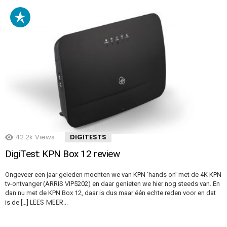
42.2k
Views
DIGITESTS
DigiTest: KPN Box 12 review
Ongeveer een jaar geleden mochten we van KPN ‘hands on’ met de 4K KPN
tv-ontvanger (ARRIS VIP5202) en daar genieten we hier nog steeds van. En
dan nu met de KPN Box 12, daar is dus maar één echte reden voor en dat
LEES MEER…
is de […]