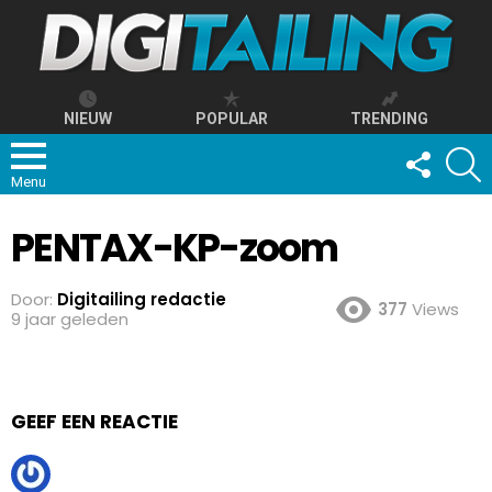
NIEUW
POPULAR
TRENDING
FOLLOW
S
US
Menu
PENTAX-KP-zoom
Door:
Digitailing redactie
377
Views
9 jaar geleden
GEEF EEN REACTIE