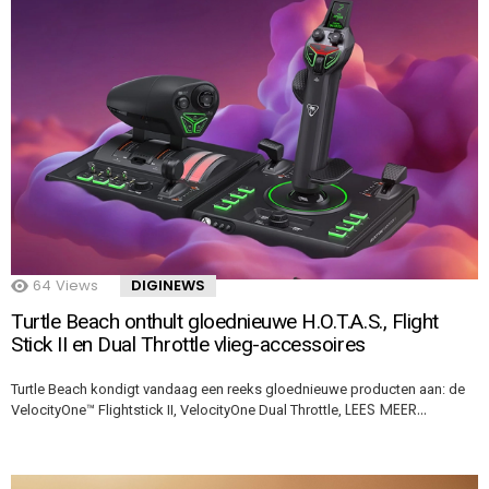
64
Views
DIGINEWS
Turtle Beach onthult gloednieuwe H.O.T.A.S., Flight
Stick II en Dual Throttle vlieg-accessoires
Turtle Beach kondigt vandaag een reeks gloednieuwe producten aan: de
LEES MEER…
VelocityOne™ Flightstick II, VelocityOne Dual Throttle,