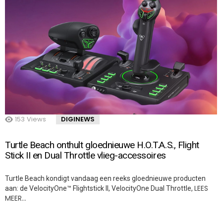
153
Views
DIGINEWS
Turtle Beach onthult gloednieuwe H.O.T.A.S., Flight
Stick II en Dual Throttle vlieg-accessoires
Turtle Beach kondigt vandaag een reeks gloednieuwe producten
LEES
aan: de VelocityOne™ Flightstick II, VelocityOne Dual Throttle,
MEER…