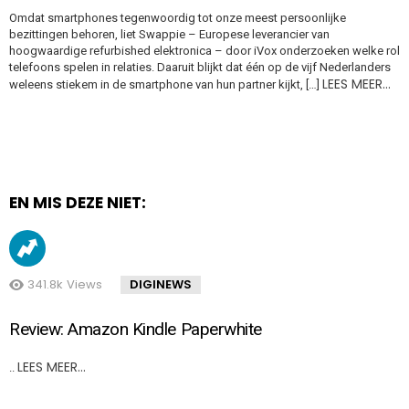
Omdat smartphones tegenwoordig tot onze meest persoonlijke
bezittingen behoren, liet Swappie – Europese leverancier van
hoogwaardige refurbished elektronica – door iVox onderzoeken welke rol
telefoons spelen in relaties. Daaruit blijkt dat één op de vijf Nederlanders
LEES MEER…
weleens stiekem in de smartphone van hun partner kijkt, […]
EN MIS DEZE NIET:
341.8k
Views
DIGINEWS
Review: Amazon Kindle Paperwhite
LEES MEER…
..