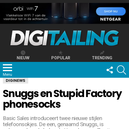
NIEUW
POPULAR
TRENDING
FOLLOW
S
US
Menu
DIGINEWS
Snuggs en Stupid Factory
phonesocks
Basic Sales introduceert twee nieuwe stijlen
telefoonsokjes. De een, genaamd Snuggs, is