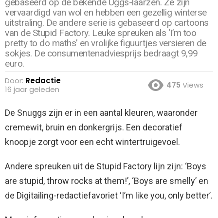
gebaseerd op de bekende Uggs-laarzen. Ze zijn
vervaardigd van wol en hebben een gezellig winterse
uitstraling. De andere serie is gebaseerd op cartoons
van de Stupid Factory. Leuke spreuken als ‘I’m too
pretty to do maths’ en vrolijke figuurtjes versieren de
sokjes. De consumentenadviesprijs bedraagt 9,99
euro.
Door:
Redactie
475
Views
16 jaar geleden
De Snuggs zijn er in een aantal kleuren, waaronder
cremewit, bruin en donkergrijs. Een decoratief
knoopje zorgt voor een echt wintertruigevoel.
Andere spreuken uit de Stupid Factory lijn zijn: ‘Boys
are stupid, throw rocks at them!’, ‘Boys are smelly’ en
de Digitailing-redactiefavoriet ‘I’m like you, only better’.