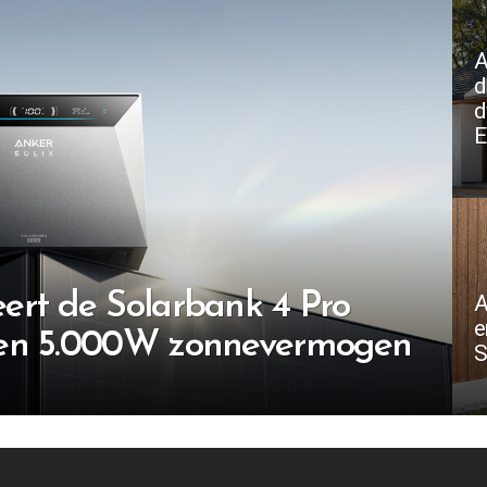
A
d
d
E
ert de Solarbank 4 Pro
A
e
 en 5.000W zonnevermogen
S