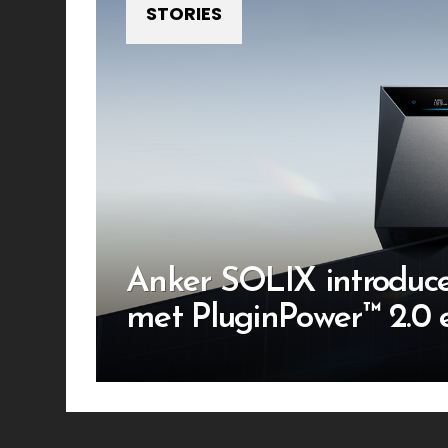
STORIES
Anker SOLIX introduce
met PluginPower™ 2.0