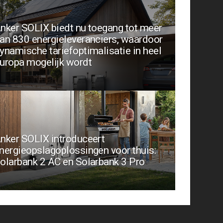
nker SOLIX biedt nu toegang tot meer
an 830 energieleveranciers, waardoor
ynamische tariefoptimalisatie in heel
uropa mogelijk wordt
nker SOLIX introduceert
nergieopslagoplossingen voor thuis:
olarbank 2 AC en Solarbank 3 Pro