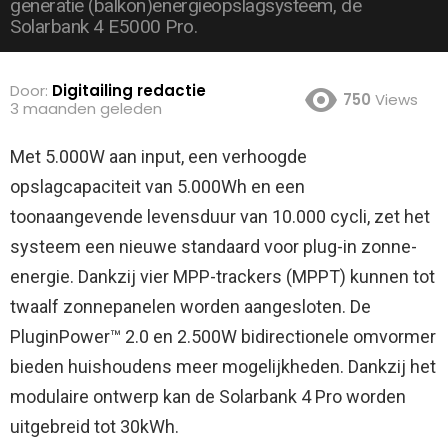
generatie (balkon)energieopslagsysteem, de
Solarbank 4 E5000 Pro.
Door:
Digitailing redactie
750
Views
3 maanden geleden
Met 5.000W aan input, een verhoogde
opslagcapaciteit van 5.000Wh en een
toonaangevende levensduur van 10.000 cycli, zet het
systeem een nieuwe standaard voor plug-in zonne-
energie.
Dankzij vier MPP-trackers (MPPT) kunnen tot
twaalf zonnepanelen worden aangesloten. De
PluginPower™ 2.0 en 2.500W bidirectionele omvormer
bieden huishoudens meer mogelijkheden. Dankzij het
modulaire ontwerp kan de Solarbank 4 Pro worden
uitgebreid tot 30kWh.