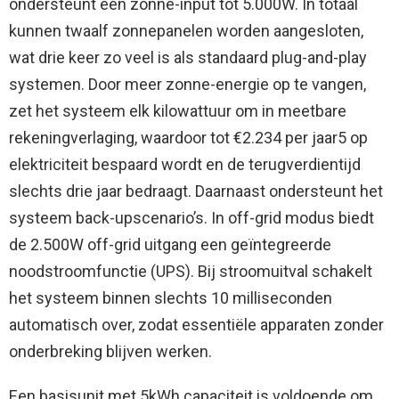
ondersteunt een zonne-input tot 5.000W. In totaal
kunnen twaalf zonnepanelen worden aangesloten,
wat drie keer zo veel is als standaard plug-and-play
systemen. Door meer zonne-energie op te vangen,
zet het systeem elk kilowattuur om in meetbare
rekeningverlaging, waardoor tot €2.234 per jaar5 op
elektriciteit bespaard wordt en de terugverdientijd
slechts drie jaar bedraagt. Daarnaast ondersteunt het
systeem back-upscenario’s. In off-grid modus biedt
de 2.500W off-grid uitgang een geïntegreerde
noodstroomfunctie (UPS). Bij stroomuitval schakelt
het systeem binnen slechts 10 milliseconden
automatisch over, zodat essentiële apparaten zonder
onderbreking blijven werken.
Een basisunit met 5kWh capaciteit is voldoende om