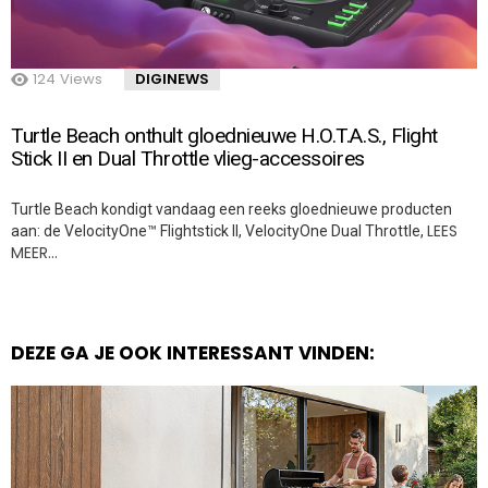
124
Views
DIGINEWS
Turtle Beach onthult gloednieuwe H.O.T.A.S., Flight
Stick II en Dual Throttle vlieg-accessoires
Turtle Beach kondigt vandaag een reeks gloednieuwe producten
LEES
aan: de VelocityOne™ Flightstick II, VelocityOne Dual Throttle,
MEER…
DEZE GA JE OOK INTERESSANT VINDEN: