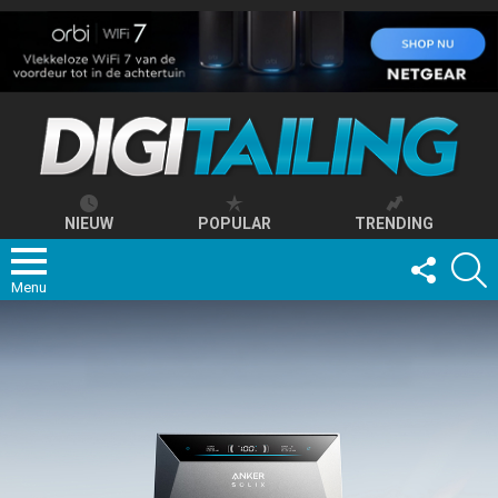
NIEUW
POPULAR
TRENDING
FOLLOW
S
US
Menu