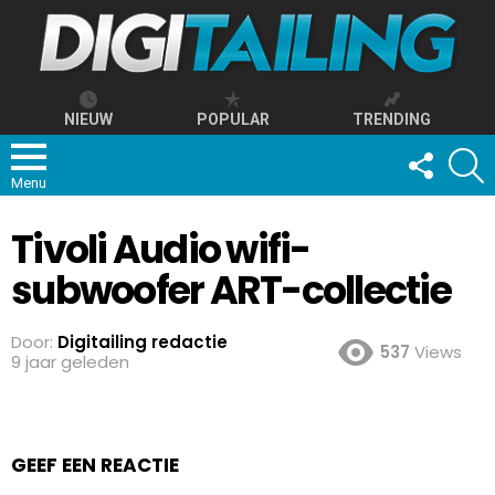
NIEUW
POPULAR
TRENDING
FOLLOW
S
US
Menu
Tivoli Audio wifi-
subwoofer ART-collectie
Door:
Digitailing redactie
537
Views
9 jaar geleden
GEEF EEN REACTIE