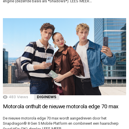
LEES MEER…
engine (dezelfde basis als *Shadows*).
483
Views
DIGINEWS
Motorola onthult de nieuwe motorola edge 70 max
De nieuwe motorola edge 70 max wordt aangedreven door het
Snapdragon® 8 Gen 5 Mobile Platform en combineert een haarscherp
LEES MEER…
Quad HD+ (2K)-display,