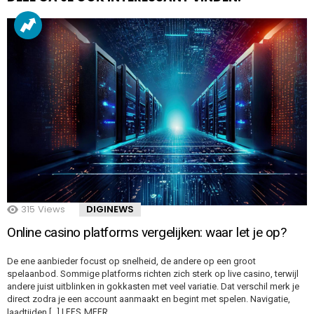
315
Views
DIGINEWS
Online casino platforms vergelijken: waar let je op?
De ene aanbieder focust op snelheid, de andere op een groot
spelaanbod. Sommige platforms richten zich sterk op live casino, terwijl
andere juist uitblinken in gokkasten met veel variatie. Dat verschil merk je
direct zodra je een account aanmaakt en begint met spelen. Navigatie,
LEES MEER…
laadtijden […]